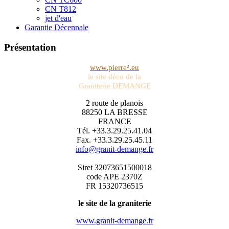
CN T812
jet d'eau
Garantie Décennale
Présentation
www.pierre².eu
le site déco de la
Graniterie DEMANGE
2 route de planois
88250 LA BRESSE
FRANCE
Tél. +33.3.29.25.41.04
Fax. +33.3.29.25.45.11
info@granit-demange.fr
Siret 32073651500018
code APE 2370Z
FR 15320736515
le site de la graniterie
www.granit-demange.fr