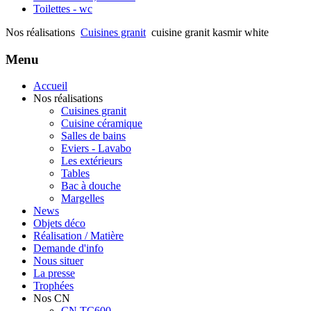
Toilettes - wc
Nos réalisations
Cuisines granit
cuisine granit kasmir white
Menu
Accueil
Nos réalisations
Cuisines granit
Cuisine céramique
Salles de bains
Eviers - Lavabo
Les extérieurs
Tables
Bac à douche
Margelles
News
Objets déco
Réalisation / Matière
Demande d'info
Nous situer
La presse
Trophées
Nos CN
CN TC600