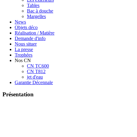
Tables
Bac à douche
Margelles
News
Objets déco
Réalisation / Matière
Demande d'info
Nous situer
La presse
Trophées
Nos CN
CN TC600
CN T812
jet d'eau
Garantie Décennale
Présentation