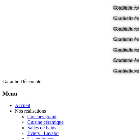
Graniterie
Graniterie
Graniterie
Graniterie
Graniterie
Graniterie
Graniterie
Garantie Décennale
Menu
Accueil
Nos réalisations
Cuisines granit
Cuisine céramique
Salles de bains
Eviers - Lavabo
Les extérieurs