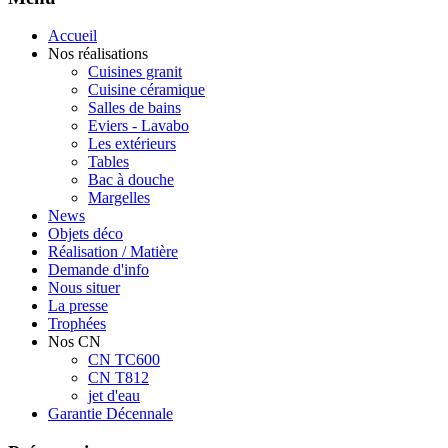
Accueil
Nos réalisations
Cuisines granit
Cuisine céramique
Salles de bains
Eviers - Lavabo
Les extérieurs
Tables
Bac à douche
Margelles
News
Objets déco
Réalisation / Matière
Demande d'info
Nous situer
La presse
Trophées
Nos CN
CN TC600
CN T812
jet d'eau
Garantie Décennale