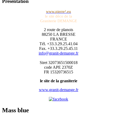
Présentation
www.pierre².eu
le site déco de la
Graniterie DEMANGE
2 route de planois
88250 LA BRESSE
FRANCE
Tél. +33.3.29.25.41.04
Fax. +33.3.29.25.45.11
info@granit-demange.fr
Siret 32073651500018
code APE 2370Z
FR 15320736515
le site de la graniterie
www.granit-demange.fr
Mass blue