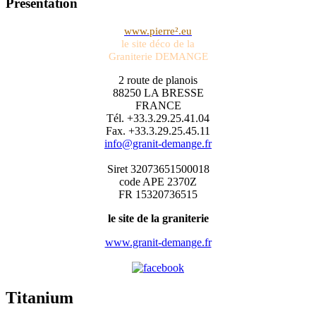
Présentation
www.pierre².eu
le site déco de la
Graniterie DEMANGE
2 route de planois
88250 LA BRESSE
FRANCE
Tél. +33.3.29.25.41.04
Fax. +33.3.29.25.45.11
info@granit-demange.fr
Siret 32073651500018
code APE 2370Z
FR 15320736515
le site de la graniterie
www.granit-demange.fr
Titanium