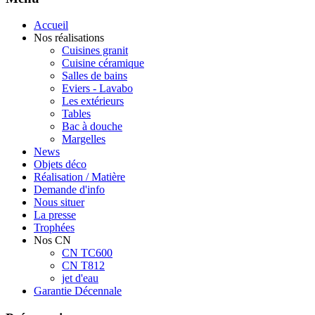
Accueil
Nos réalisations
Cuisines granit
Cuisine céramique
Salles de bains
Eviers - Lavabo
Les extérieurs
Tables
Bac à douche
Margelles
News
Objets déco
Réalisation / Matière
Demande d'info
Nous situer
La presse
Trophées
Nos CN
CN TC600
CN T812
jet d'eau
Garantie Décennale