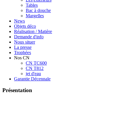
Tables
Bac à douche
Margelles
News
Objets déco
Réalisation / Matière
Demande d'info
Nous situer
La presse
Trophées
Nos CN
CN TC600
CN T812
jet d'eau
Garantie Décennale
Présentation