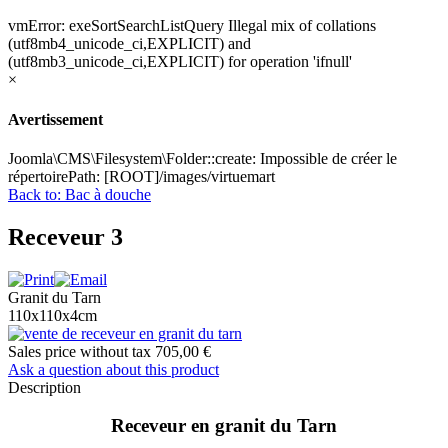
vmError: exeSortSearchListQuery Illegal mix of collations
(utf8mb4_unicode_ci,EXPLICIT) and
(utf8mb3_unicode_ci,EXPLICIT) for operation 'ifnull'
×
Avertissement
Joomla\CMS\Filesystem\Folder::create: Impossible de créer le
répertoirePath: [ROOT]/images/virtuemart
Back to: Bac à douche
Receveur 3
Granit du Tarn
110x110x4cm
Sales price without tax
705,00 €
Ask a question about this product
Description
Receveur en granit du Tarn