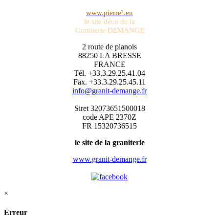
www.pierre².eu
le site déco de la
Graniterie DEMANGE
2 route de planois
88250 LA BRESSE
FRANCE
Tél. +33.3.29.25.41.04
Fax. +33.3.29.25.45.11
info@granit-demange.fr
Siret 32073651500018
code APE 2370Z
FR 15320736515
le site de la graniterie
www.granit-demange.fr
×
Erreur