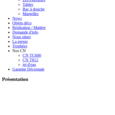
Tables
Bac à douche
Margelles
News
Objets déco
Réalisation / Matière
Demande d'info
Nous situer
La presse
Trophées
Nos CN
CN TC600
CN T812
jet d'eau
Garantie Décennale
Présentation