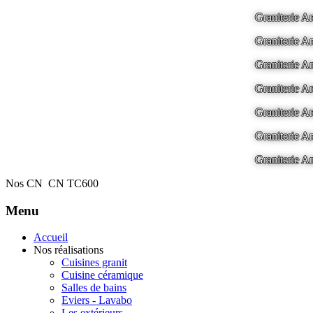
Graniterie
Graniterie
Graniterie
Graniterie
Graniterie
Graniterie
Graniterie
Nos CN
CN TC600
Menu
Accueil
Nos réalisations
Cuisines granit
Cuisine céramique
Salles de bains
Eviers - Lavabo
Les extérieurs