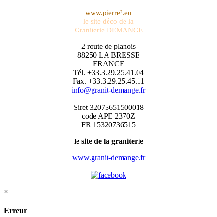
www.pierre².eu
le site déco de la
Graniterie DEMANGE
2 route de planois
88250 LA BRESSE
FRANCE
Tél. +33.3.29.25.41.04
Fax. +33.3.29.25.45.11
info@granit-demange.fr
Siret 32073651500018
code APE 2370Z
FR 15320736515
le site de la graniterie
www.granit-demange.fr
×
Erreur