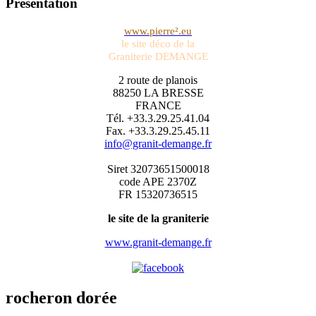
Présentation
www.pierre².eu
le site déco de la
Graniterie DEMANGE
2 route de planois
88250 LA BRESSE
FRANCE
Tél. +33.3.29.25.41.04
Fax. +33.3.29.25.45.11
info@granit-demange.fr
Siret 32073651500018
code APE 2370Z
FR 15320736515
le site de la graniterie
www.granit-demange.fr
rocheron dorée