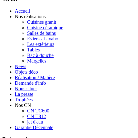
Accueil
Nos réalisations
Cuisines granit
Cuisine céramique
Salles de bains
Eviers - Lavabo
Les extérieurs
Tables
Bac à douche
Margelles
News
Objets déco
Réalisation / Matière
Demande d'info
Nous situer
La presse
Trophées
Nos CN
CN TC600
CN T812
jet d'eau
Garantie Décennale