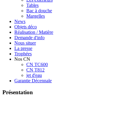
Tables
Bac à douche
Margelles
News
Objets déco
Réalisation / Matière
Demande d'info
Nous situer
La presse
Trophées
Nos CN
CN TC600
CN T812
jet d'eau
Garantie Décennale
Présentation