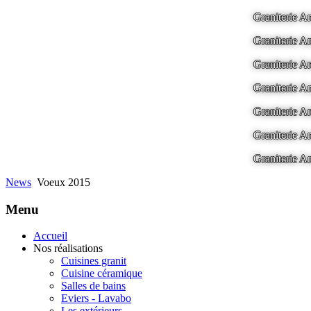
Graniterie
Graniterie
Graniterie
Graniterie
Graniterie
Graniterie
Graniterie
News
Voeux 2015
Menu
Accueil
Nos réalisations
Cuisines granit
Cuisine céramique
Salles de bains
Eviers - Lavabo
Les extérieurs