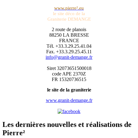
www.pierre².eu
le site déco de la
Graniterie DEMANGE
2 route de planois
88250 LA BRESSE
FRANCE
Tél. +33.3.29.25.41.04
Fax. +33.3.29.25.45.11
info@granit-demange.fr
Siret 32073651500018
code APE 2370Z
FR 15320736515
le site de la graniterie
www.granit-demange.fr
Les dernières nouvelles et réalisations de
Pierre²