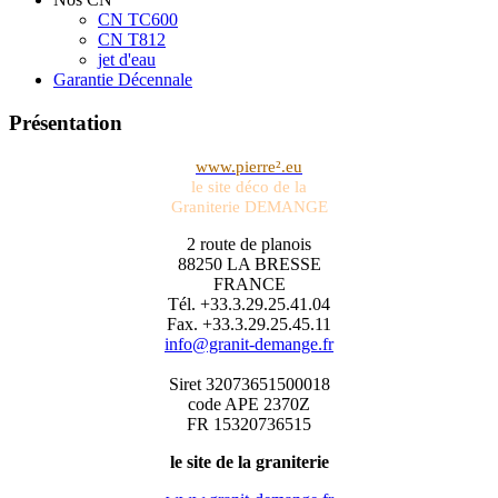
CN TC600
CN T812
jet d'eau
Garantie Décennale
Présentation
www.pierre².eu
le site déco de la
Graniterie DEMANGE
2 route de planois
88250 LA BRESSE
FRANCE
Tél. +33.3.29.25.41.04
Fax. +33.3.29.25.45.11
info@granit-demange.fr
Siret 32073651500018
code APE 2370Z
FR 15320736515
le site de la graniterie