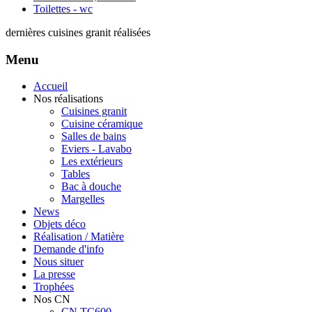
Toilettes - wc
dernières cuisines granit réalisées
Menu
Accueil
Nos réalisations
Cuisines granit
Cuisine céramique
Salles de bains
Eviers - Lavabo
Les extérieurs
Tables
Bac à douche
Margelles
News
Objets déco
Réalisation / Matière
Demande d'info
Nous situer
La presse
Trophées
Nos CN
CN TC600