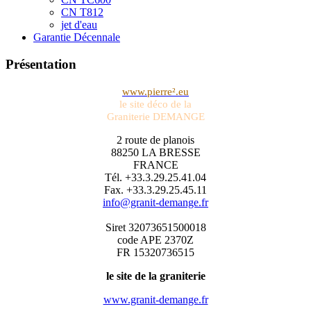
CN T812
jet d'eau
Garantie Décennale
Présentation
www.pierre².eu
le site déco de la
Graniterie DEMANGE
2 route de planois
88250 LA BRESSE
FRANCE
Tél. +33.3.29.25.41.04
Fax. +33.3.29.25.45.11
info@granit-demange.fr
Siret 32073651500018
code APE 2370Z
FR 15320736515
le site de la graniterie
www.granit-demange.fr