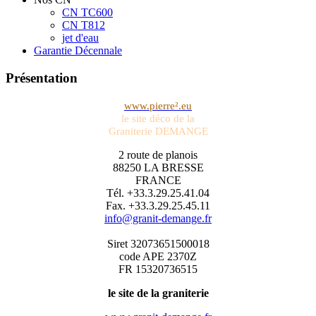
CN TC600
CN T812
jet d'eau
Garantie Décennale
Présentation
www.pierre².eu
le site déco de la
Graniterie DEMANGE
2 route de planois
88250 LA BRESSE
FRANCE
Tél. +33.3.29.25.41.04
Fax. +33.3.29.25.45.11
info@granit-demange.fr
Siret 32073651500018
code APE 2370Z
FR 15320736515
le site de la graniterie